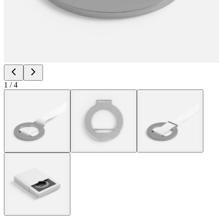
1
/
4