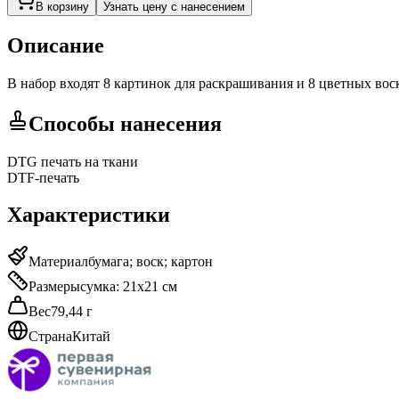
В корзину
Узнать цену с нанесением
Описание
В набор входят 8 картинок для раскрашивания и 8 цветных вос
Способы нанесения
DTG печать на ткани
DTF-печать
Характеристики
Материал
бумага; воск; картон
Размеры
сумка: 21х21 см
Вес
79,44 г
Страна
Китай