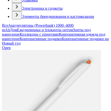
Упаковка
Электроника и гаджеты
Элементы брендирования и кастомизации
Все
Аккумуляторы (Powerbank) 1000–4000
mAh
Дом
Ежедневники и блокноты оптом
Зонты под
нанесение
Коллекции с принтами
Корпоративная одежда под
нанесение
Корпоративные подарки
Корпоративные подарки на
Новый год
Open