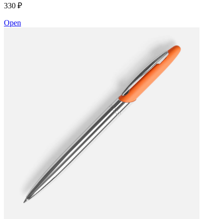
330 ₽
Open