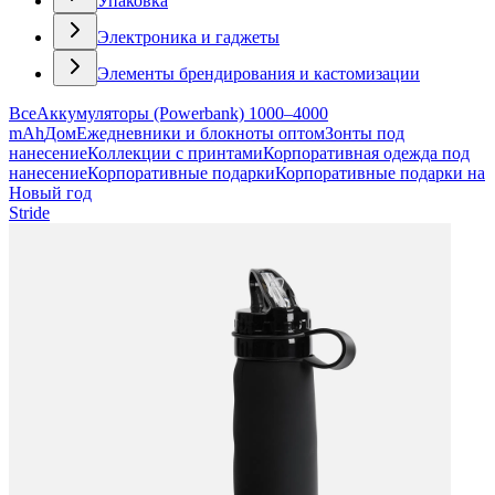
Упаковка
Электроника и гаджеты
Элементы брендирования и кастомизации
Все
Аккумуляторы (Powerbank) 1000–4000
mAh
Дом
Ежедневники и блокноты оптом
Зонты под
нанесение
Коллекции с принтами
Корпоративная одежда под
нанесение
Корпоративные подарки
Корпоративные подарки на
Новый год
Stride