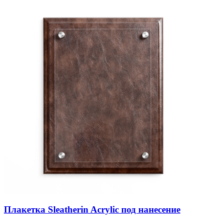
Плакетка Sleatherin Acrylic под нанесение