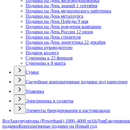
Подарки на День железнодорожника
Подарки на День знаний 1 сентября
Подарки на День медицинского работника
Подарки на День металлурга
Подарки на День Победы 9 мая
Подарки на День рождения компании
Подарки на День России 12 июня
Подарки на День строителя
Подарки на День энергетика 22 декабря
Подарки руководителю
Подарок коллеге
Сувениры к 23 февраля
Сувениры к 8 марта
Сумки
Съедобные корпоративные подарки под нанесение
Упаковка
Электроника и гаджеты
Элементы брендирования и кастомизации
Все
Аккумуляторы (Powerbank) 1000–4000 mAh
Дом
Ежедневник
подарки
Корпоративные подарки на Новый год