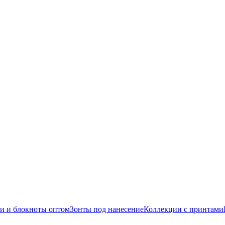
и и блокноты оптом
Зонты под нанесение
Коллекции с принтами