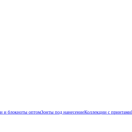
и и блокноты оптом
Зонты под нанесение
Коллекции с принтами