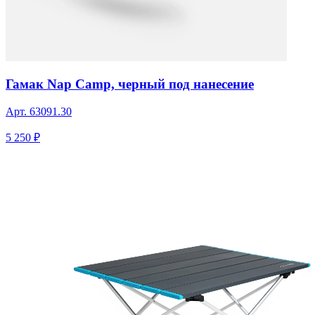
Гамак Nap Camp, черный под нанесение
Арт.
63091.30
5 250 ₽